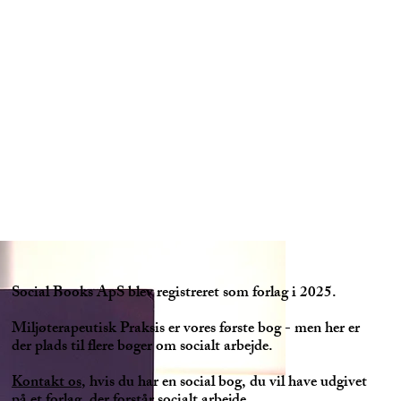
Social Books ApS blev registreret som forlag i 2025.
Miljøterapeutisk Praksis er vores første bog - men her er
der plads til flere bøger om socialt arbejde.
Kontakt os
, hvis du har en social bog, du vil have udgivet
på et forlag, der forstår socialt arbejde.