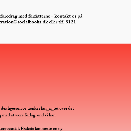
foredrag med forfatterne - kontakt os på
tration@socialbooks.dk
eller tlf. 8121
g, der ligesom os tænker langsigtet over det
 med at være forlag, end vi har.
øterapeutisk Praksis kan sætte en ny