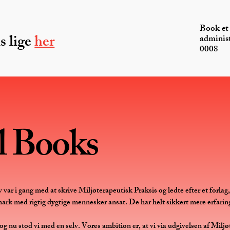
Book et 
s lige
her
adminis
0008
l Books
lv var i gang med at skrive Miljøterapeutisk Praksis og ledte efter et forla
rk med rigtig dygtige mennesker ansat. De har helt sikkert mere erfaring
og nu stod vi med en selv. Vores ambition er, at vi via udgivelsen af Milj