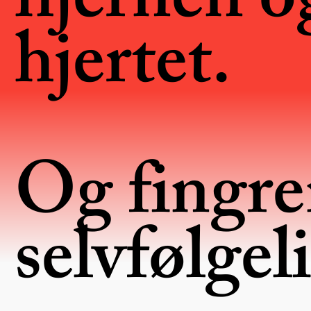
hjernen o
hjertet.
Og fingre
selvfølgel