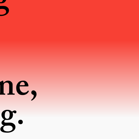
g
ne,
ig.